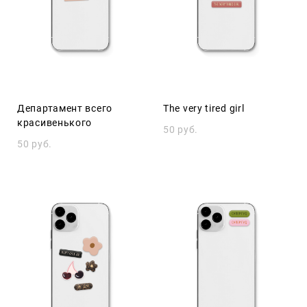
Департамент всего
The very tired girl
красивенького
50 pуб.
50 pуб.