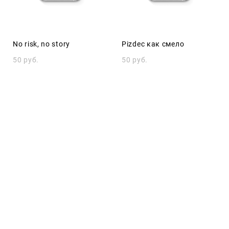
No risk, no story
Pizdeс как смело
50 pуб.
50 pуб.